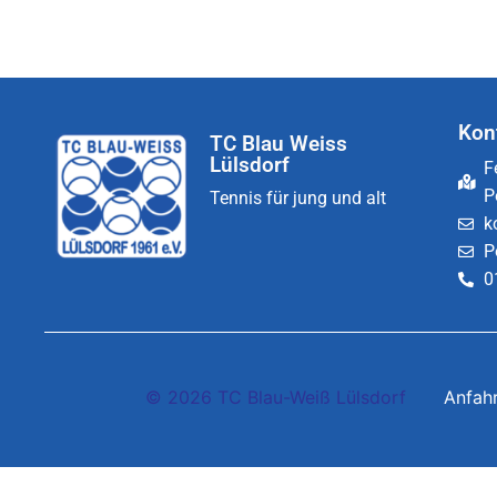
Kon
TC Blau Weiss
Lülsdorf
F
P
Tennis für jung und alt
k
P
0
© 2026 TC Blau-Weiß Lülsdorf
Anfah