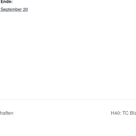
Ende:
September 20
haften
H40: TC Bl