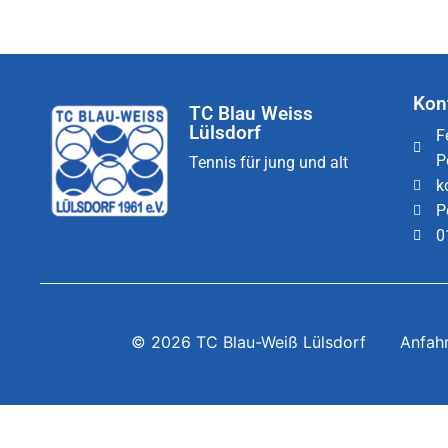
Kon
TC Blau Weiss
Lülsdorf
F
P
Tennis für jung und alt
k
P
0
© 2026 TC Blau-Weiß Lülsdorf
Anfah