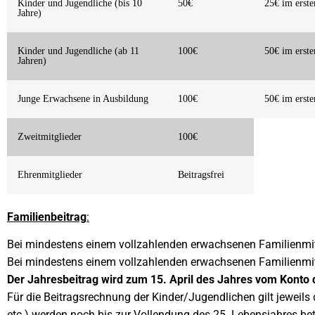
Kinder und Jugendliche (bis 10
50€
25€ im erste
Jahre)
Kinder und Jugendliche (ab 11
100€
50€ im erste
Jahren)
Junge Erwachsene in Ausbildung
100€
50€ im erste
Zweitmitglieder
100€
Ehrenmitglieder
Beitragsfrei
Familienbeitrag
:
Bei mindestens einem vollzahlenden erwachsenen Familienmitgl
Bei mindestens einem vollzahlenden erwachsenen Familienmitg
Der Jahresbeitrag wird zum 15. April des Jahres vom Konto 
Für die Beitragsrechnung der Kinder/Jugendlichen gilt jeweils 
etc.) werden noch bis zur Vollendung des 25. Lebensjahres b