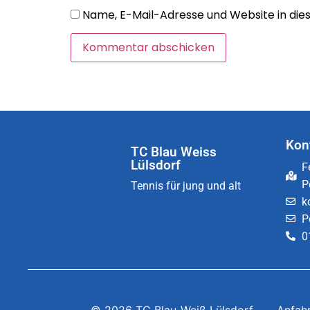
Name, E-Mail-Adresse und Website in di
Kon
TC Blau Weiss
Lülsdorf
F
P
Tennis für jung und alt
k
P
0
© 2026 TC Blau-Weiß Lülsdorf
Anfah