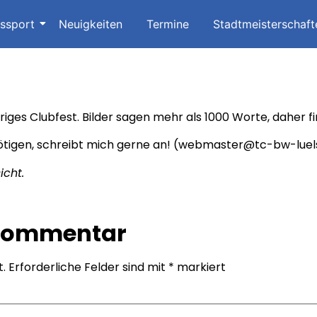
issport
Neuigkeiten
Termine
Stadtmeisterschaft
ges Clubfest. Bilder sagen mehr als 1000 Worte, daher find
enötigen, schreibt mich gerne an! (webmaster@tc-bw-luel
icht.
 Kommentar
t.
Erforderliche Felder sind mit
*
markiert