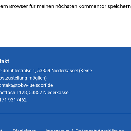
esem Browser für meinen nächsten Kommentar speichern
takt
eldmühlestraße 1, 53859 Niederkassel (Keine
ostzustellung möglich)
ontakt@tc-bw-luelsdorf.de
ostfach 1128, 53852 Niederkassel
171-9317462​
rt
Disclaimer
Impressum & Datenschutzerklärung