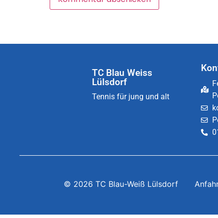
Kon
TC Blau Weiss
Lülsdorf
F
P
Tennis für jung und alt
k
P
0
© 2026 TC Blau-Weiß Lülsdorf
Anfah