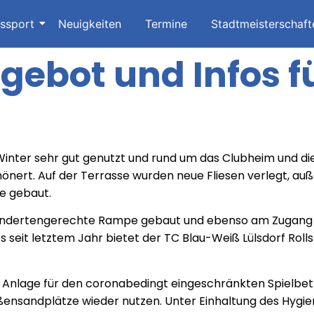
issport
Neuigkeiten
Termine
Stadtmeisterschaft
gebot und Infos f
Winter sehr gut genutzt und rund um das Clubheim und d
nert. Auf der Terrasse wurden neue Fliesen verlegt, a
se gebaut.
indertengerechte Rampe gebaut und ebenso am Zugang zu
ts seit letztem Jahr bietet der TC Blau-Weiß Lülsdorf Rol
 Anlage für den coronabedingt eingeschränkten Spielbet
ußensandplätze wieder nutzen. Unter Einhaltung des Hygi