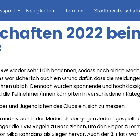
issport
Neuigkeiten
Termine
Stadtmeisterschaft
chaften 2022 bei
f
NRW wieder sehr früh begonnen, sodass noch einige Med
 war sicherlich auch ein Grund dafür, dass die Meldungen
ahren üblich. Dennoch wurden spannende und hochklassi
 die Teilnehmer/innen kämpften in verschiedenen Katego
der und Jugendlichen des Clubs ein, sich zu messen.
n und es wurde der Modus „Jeder gegen Jeden“ gespielt un
sogar die TVM Regeln zu Rate ziehen, um den Sieger zu er
r Mika Röhrdanz als Sieger hervor. Auch der 3. Platz wa