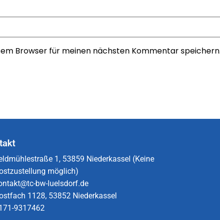
esem Browser für meinen nächsten Kommentar speichern
takt
eldmühlestraße 1, 53859 Niederkassel (Keine
ostzustellung möglich)
ontakt@tc-bw-luelsdorf.de
ostfach 1128, 53852 Niederkassel
171-9317462​