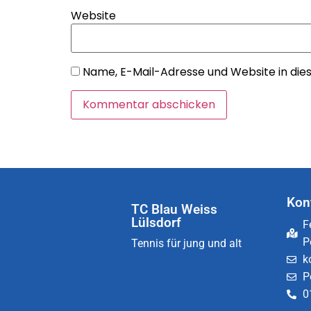
Website
Name, E-Mail-Adresse und Website in di
Kon
TC Blau Weiss
Lülsdorf
F
P
Tennis für jung und alt
k
P
0