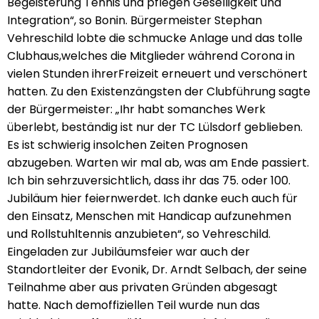
Begeisterung Tennis und pflegen Geselligkeit und
Integration“, so Bonin. Bürgermeister Stephan
Vehreschild lobte die schmucke Anlage und das tolle
Clubhaus,welches die Mitglieder während Corona in
vielen Stunden ihrerFreizeit erneuert und verschönert
hatten. Zu den Existenzängsten der Clubführung sagte
der Bürgermeister: „Ihr habt somanches Werk
überlebt, beständig ist nur der TC Lülsdorf geblieben.
Es ist schwierig insolchen Zeiten Prognosen
abzugeben. Warten wir mal ab, was am Ende passiert.
Ich bin sehrzuversichtlich, dass ihr das 75. oder 100.
Jubiläum hier feiernwerdet. Ich danke euch auch für
den Einsatz, Menschen mit Handicap aufzunehmen
und Rollstuhltennis anzubieten“, so Vehreschild.
Eingeladen zur Jubiläumsfeier war auch der
Standortleiter der Evonik, Dr. Arndt Selbach, der seine
Teilnahme aber aus privaten Gründen abgesagt
hatte. Nach demoffiziellen Teil wurde nun das