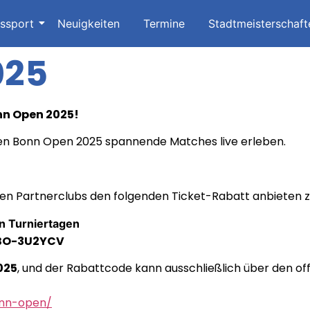
issport
Neuigkeiten
Termine
Stadtmeisterschaft
025
onn Open 2025!
en Bonn Open 2025 spannende Matches live erleben.
pen Partnerclubs den folgenden Ticket-Rabatt anbieten 
en Turniertagen
BO-3U2YCV
025
, und der Rabattcode kann ausschließlich über den of
onn-open/