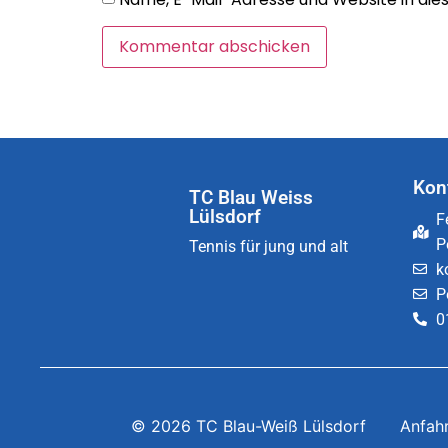
Kon
TC Blau Weiss
Lülsdorf
F
P
Tennis für jung und alt
k
P
0
© 2026 TC Blau-Weiß Lülsdorf
Anfah